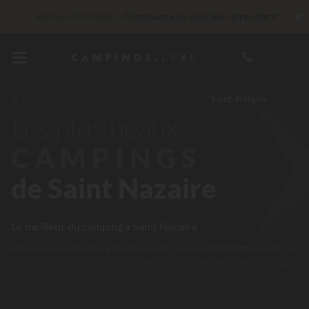
✖
Services Privilèges…
Champagne ou soin bien-être offert
*
Imbattable ! Remise fidélité
jusqu’à 100 €
En ce moment... Jusqu'à
200 € offerts
France
Pays de la Loire
Loire-Atlantique
Saint-Nazaire
Les plus beaux
CAMPINGS
de Saint Nazaire
Le meilleur du camping à Saint Nazaire
Entre océan Atlantique et estuaire de la Loire,
Saint Nazaire
est une
ville qui cultive un art de vivre unique, entre grandes plages,
patrimoine industriel fascinant et nature à portée de main. En
choisissant un
camping à Saint Nazaire
, vous optez pour une
destination riche en expériences, à la fois balnéaire, culturelle et