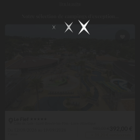
lire la suite
résolument tournée vers l’aventure. C’est aussi une étape parfaite
pour découvrir la côte atlantique dans un cadre confortable, grâce
Notre sélection de campings d'exception...
à une sélection de campings haut de gamme pensés pour satisfaire
toutes les envies.
Le Fief
★
★
★
★
★
Côte de Jade - Saint-Brevin-les-Pins - Loire-Atlantique
392,00 €
490,00 €
Du 12/09/2026 au 19/09/2026
7 nuits
+ 39,20 € remboursés