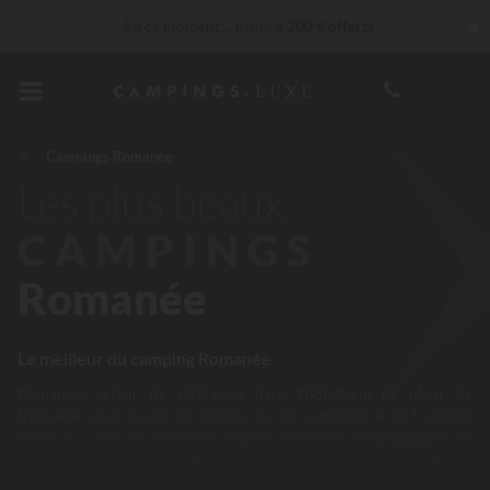
✖
En ce moment... Jusqu'à
200 € offerts
Imbattable ! Remise fidélité
jusqu’à 100 €
Services Privilèges…
Champagne ou soin bien-être offert
*
Campings Romanée
Les plus beaux
CAMPINGS
Romanée
Le meilleur du camping Romanée
Romanée, acteur de référence dans l’hôtellerie de plein air
française, vous ouvre les portes de ses campings 4 et 5 étoiles
nichés au cœur des plus belles régions de France : la
Bretagne
et ses
côtes sauvages, la
Vallée de la Loire
riche en châteaux, la
Dordogne
et ses villages pittoresques, l’
Île de Ré
avec ses plages préservées, le