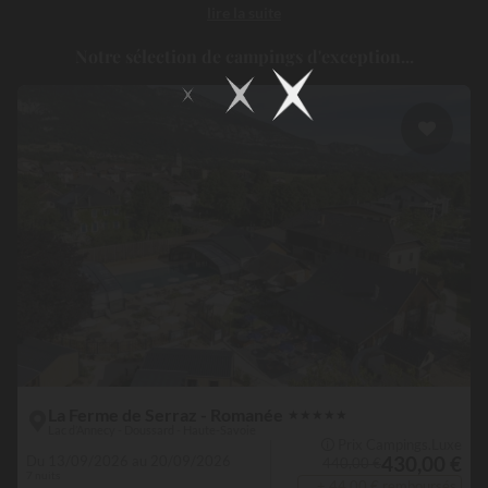
lire la suite
Lac d’Annecy
entouré de montagnes ou bien encore la
Vendée
et
ses stations balnéaires animées. Chaque camping Romanée est une
Notre sélection de campings d'exception...
invitation à découvrir les terroirs et patrimoines locaux, offrant
une expérience authentique où nature et confort se rencontrent !
Que vous optiez pour un mobil home tout équipé avec terrasse en
bois, un emplacement spacieux de 80 à 100 m² pour votre tente,
votre caravane ou votre camping-car, ou bien encore un
hébergement insolite comme une tente lodge, Romanée garantit
confort et qualité du séjour. Les infrastructures séduisent par leur
diversité : parcs aquatiques avec piscines chauffées, toboggans et
pataugeoires, clubs enfants et adolescents proposant ateliers
créatifs et jeux, terrains multisports pour jouer au football et au
basket ou terrain pétanque, ainsi que des activités et animations
pour tous comme des cours de fitness ou des soirées conviviales !
La Ferme de Serraz - Romanée
★
★
★
★
★
Lac d’Annecy - Doussard - Haute-Savoie
🛈 Prix Campings.Luxe
430,00 €
Du 13/09/2026 au 20/09/2026
440,00 €
7 nuits
+ 44,00 € remboursés