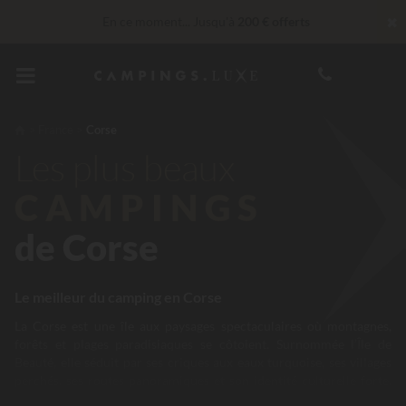
✖
En ce moment... Jusqu'à
200 € offerts
30 € de réduction
CODE : LUCKYLUXE30UP
Expire dans
Imbattable ! Remise fidélité
jusqu’à 100 €
France
Corse
Les plus beaux
Services Privilèges…
Champagne ou soin bien-être offert
*
CAMPINGS
de Corse
Le meilleur du camping en Corse
La Corse est une île aux paysages spectaculaires où montagnes,
forêts et plages paradisiaques se côtoient. Surnommée l’Île de
Beauté, elle séduit par ses criques aux eaux turquoise, ses villages
perchés, ses routes panoramiques et son identité culturelle forte.
Du golfe de Porto à la réserve de Scandola, en passant par les