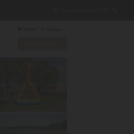
{{currentSiteLabel}}
Ajouter
Partager
Voir le site officiel
Copier le lien
Email
WhatsApp
Messenger
Facebook