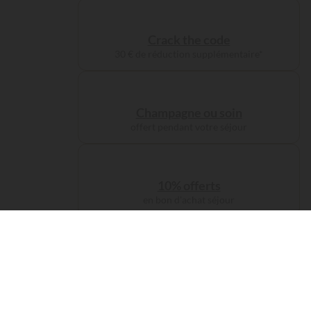
Crack the code
30 € de réduction supplémentaire*
Champagne ou soin
offert pendant votre séjour
10% offerts
en bon d'achat séjour
Jusqu'à 100€
de remise fidélité