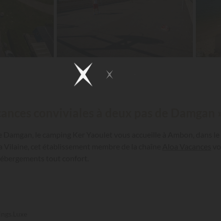
cances conviviales à deux pas de Damgan 
 de Damgan, le camping Ker Yaoulet vous accueille à Ambon, dans 
 la Vilaine, cet établissement membre de la chaîne
Aloa Vacances
vou
 hébergements tout confort.
ings.Luxe