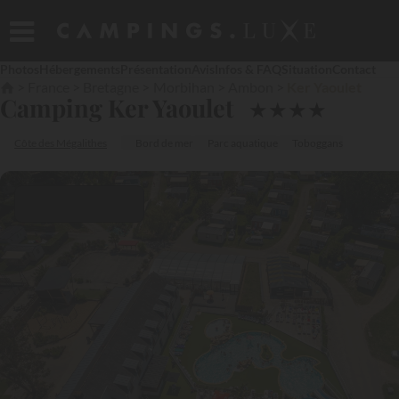
Photos
Hébergements
Présentation
Avis
Infos & FAQ
Situation
Contact
France
Bretagne
Morbihan
Ambon
Ker Yaoulet
Camping Ker Yaoulet
★
★
★
★
Côte des Mégalithes
Bord de mer
Parc aquatique
Toboggans