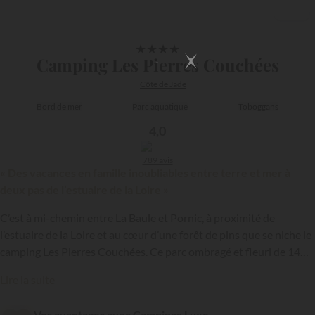
1/16
★
★
★
★
Camping Les Pierres Couchées
Côte de Jade
Bord de mer
Parc aquatique
Toboggans
4,0
789 avis
« Des vacances en famille inoubliables entre terre et mer à
deux pas de l’estuaire de la Loire »
C’est à mi-chemin entre La Baule et Pornic, à proximité de
l’estuaire de la Loire et au cœur d’une forêt de pins que se niche le
camping Les Pierres Couchées. Ce parc ombragé et fleuri de 14
hectares membre de la chaîne
Siblu
et situé au sud de Saint-
{{datesSelection}}
{{filtersSelection}}
Lire la suite
Brévin-les-Pins est idéal pour des vacances conviviales et
amusantes en famille. Il vous suffira de parcourir 300 mètres à
Vos avantages avec Campings.Luxe