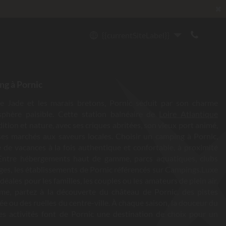
✖
{{currentSiteLabel}}
ng à Pornic
e Jade et les marais bretons, Pornic séduit par son charme
phère paisible. Cette station balnéaire de
Loire Atlantique
ition et nature, avec ses criques abritées, son vieux port animé,
 ses marchés aux saveurs locales. Choisir un camping à Pornic,
re de vacances à la fois authentique et confortable, à proximité
 Entre hébergements haut de gamme, parcs aquatiques, clubs
ages, les établissements de Pornic référencés sur Campings.Luxe
déales pour les familles, les couples ou les amateurs de plein air.
e, partez à la découverte du château de Pornic, des pistes
ée ou des ruelles du centre-ville. À chaque saison, la douceur du
des activités font de Pornic une destination de choix pour un