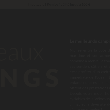
Imbattable ! Remise fidélité
jusqu’à 100 €
Services Privilèges…
Champagne ou soin bien-être offert
*
En ce moment... Jusqu'à
200 € offerts
beaux
Le meilleur du campi
Nichée entre la côte d
maritime et son atmos
combine à merveille trad
NGS
ses sentiers côtiers et
c’est profiter d’un cad
immédiate de l’océan.
enfants et accès aux pl
offrent des prestations i
Depuis votre mobil hom
cyclables de la Vélodyss
climat et la diversité 
séjour en camping !