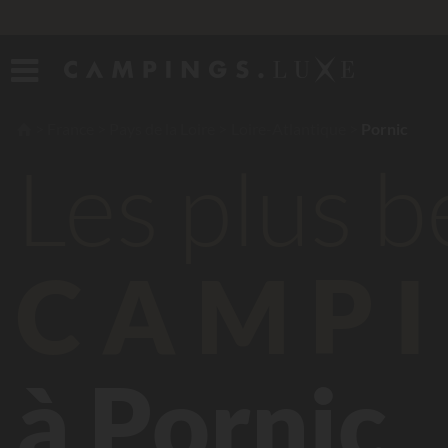
France
Pays de la Loire
Loire-Atlantique
Pornic
Les plus 
CAMPI
à Pornic