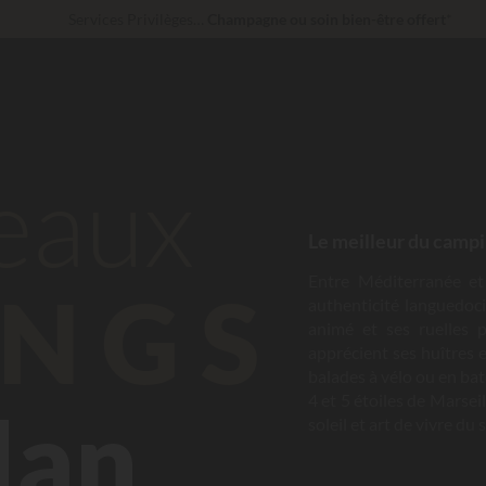
Services Privilèges…
Champagne ou soin bien-être offert
*
En ce moment... Jusqu'à
200 € offerts
Imbattable ! Remise fidélité
jusqu’à 100 €
beaux
Le meilleur du campi
Entre Méditerranée e
NGS
authenticité languedoci
animé et ses ruelles 
apprécient ses huîtres e
balades à vélo ou en ba
4 et 5 étoiles de Marseil
lan
soleil et art de vivre du 