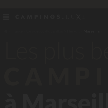
France
Languedoc-Roussillon
Hérault
Marseillan
Les plus 
CAMPI
à Marseil