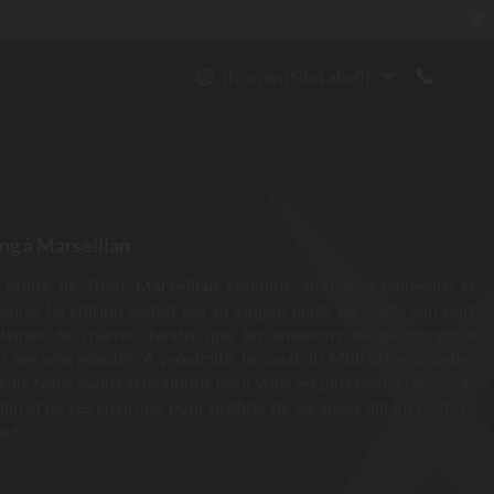
✖
{{currentSiteLabel}}
ng à Marseillan
t étang de Thau,
Marseillan
combine ambiance balnéaire et
enne. La station séduit par sa longue plage de sable, son port
pleines de charme, tandis que les amateurs de gastronomie
t ses vins réputés. À proximité, le canal du Midi offre de belles
teau. Nous avons sélectionné pour vous les plus beaux campings
lan et de ses environs, pour profiter de vacances alliant confort,
sud.