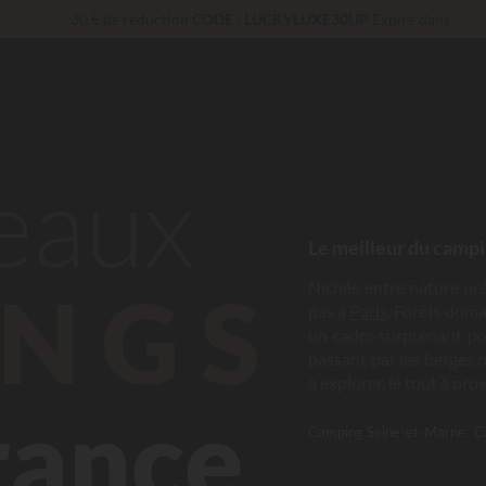
30 € de réduction
CODE : LUCKYLUXE30UP
Expire dans
Imbattable ! Remise fidélité
jusqu’à 100 €
Services Privilèges…
Champagne ou soin bien-être offert
*
En ce moment... Jusqu'à
200 € offerts
beaux
Le meilleur du campi
NGS
Nichée entre nature pré
pas à
Paris
. Forêts doma
un cadre surprenant pou
passant par les berges d
à explorer, le tout à prox
France
Camping Seine-et-Marne
C