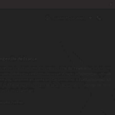
✖
{{currentSiteLabel}}
ng en Ile de France
servée et patrimoine d’exception,
l’Ile de France
ne se résume
niales, châteaux emblématiques et villages pittoresques offrent
r des vacances en plein air. De Versailles à Fontainebleau, en
e la Marne ou les boucles de la Seine, la région regorge de lieux
imité de la capitale !
amping Yvelines