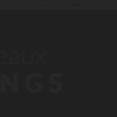
En ce moment... Jusqu'à
200 € offerts
Imbattable ! Remise fidélité
jusqu’à 100 €
Services Privilèges…
Champagne ou soin bien-être offert
*
beaux
NGS