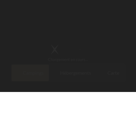
Chargement
en cours...
Campings
Hébergements
Carte
Rechercher quand je déplace la 
fres
Les services privilèges
geons en temps réel le système de
En réservant sur Campin
 du camping
sans prélever aucune