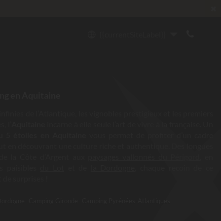
✖
{{currentSiteLabel}}
ng en Aquitaine
nfinies de l’Atlantique, les vignobles prestigieux et les premiers
, l’
Aquitaine
incarne à elle seule l’art de vivre à la française. Un
 5 étoiles en Aquitaine
vous permet de profiter d’un cadre
ut en découvrant une culture riche et authentique. Des longues
 de la Côte d’Argent aux
paysages vallonnés du Périgord
, en
es paisibles
du Lot
et de
la Dordogne
, chaque recoin de ce
t de surprises !
Dordogne
Camping Gironde
Camping Pyrénées-Atlantiques