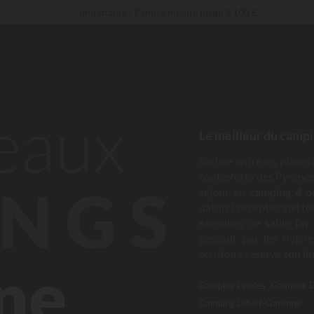
Imbattable ! Remise fidélité
jusqu’à 100 €
En ce moment... Jusqu'à
200 € offerts
Services Privilèges…
Champagne ou soin bien-être offert
*
beaux
Le meilleur du campi
Nichée entre les plages i
contreforts des Pyrénées
NGS
séjour en
camping 4 ou
naturel exceptionnel to
étendues de sable fin
passant par les rivièr
territoire réserve son lo
ne
Camping Landes
Camping 
Camping Lot-et-Garonne