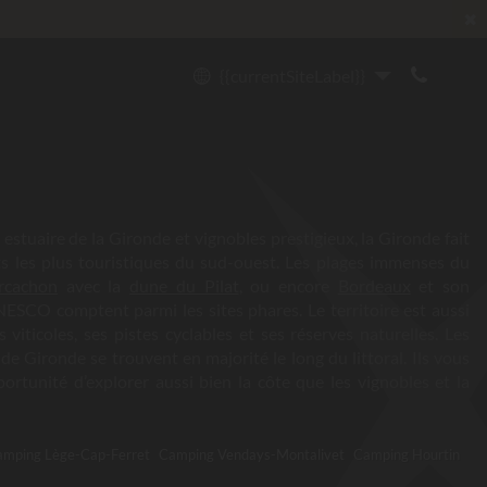
✖
{{currentSiteLabel}}
, estuaire de la Gironde et vignobles prestigieux, la Gironde fait
s les plus touristiques du sud-ouest. Les plages immenses du
rcachon
avec la
dune du Pilat
, ou encore
Bordeaux
et son
NESCO comptent parmi les sites phares. Le territoire est aussi
 viticoles, ses pistes cyclables et ses réserves naturelles. Les
de Gironde se trouvent en majorité le long du littoral. Ils vous
ortunité d’explorer aussi bien la côte que les vignobles et la
amping Lège-Cap-Ferret
Camping Vendays-Montalivet
Camping Hourtin