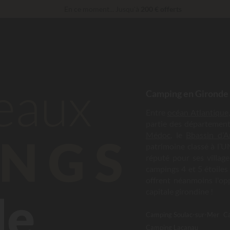
En ce moment... Jusqu'à
200 € offerts
Imbattable ! Remise fidélité
jusqu’à 100 €
Services Privilèges…
Champagne ou soin bien-être offert
*
beaux
Camping en Gironde
Entre
océan Atlantique
partie des département
Médoc
, le
Bbassin d’A
NGS
patrimoine classé à l’U
réputé pour ses villages
campings 4 et 5 étoiles 
offrent néanmoins l'opp
de
capitale girondine !
Camping Soulac-sur-Mer
C
Camping Lacanau