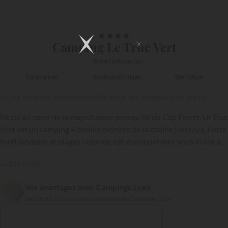
1/7
★
★
★
★
Camping Le Truc Vert
Bassin d'Arcachon
Bord de mer
Accès direct plage
Site nature
« Une adresse incontournable pour les amateurs de surf »
Niché au cœur de la majestueuse presqu'île du Cap Ferret, Le Truc
Vert est un camping 4 étoiles membre de la chaîne
Sandaya
. Entre
forêt landaise et plages océanes, cet établissement vous invite à
profiter de son cadre naturel pour vous reposer et vous adonner
Lire la suite
au sport local ; le surf !
Vos avantages avec Campings.Luxe
{{datesSelection}}
{{filtersSelection}}
Déjà 303 111 vacanciers ont réservé via Campings.Luxe