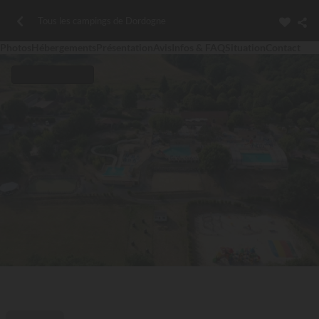
Tous les campings de Dordogne
Photos
Hébergements
Présentation
Avis
Infos & FAQ
Situation
Contact