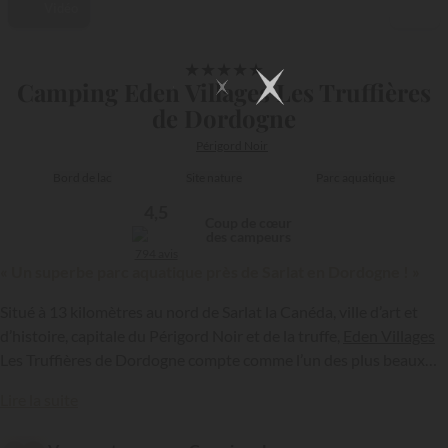
Vidéo
1/26
★
★
★
★
★
Camping Eden Villages Les Truffières
de Dordogne
Périgord Noir
Bord de lac
Site nature
Parc aquatique
4,5
Coup de cœur
des campeurs
794 avis
« Un superbe parc aquatique près de Sarlat en Dordogne ! »
Situé à 13 kilomètres au nord de Sarlat la Canéda, ville d’art et
d’histoire, capitale du Périgord Noir et de la truffe,
Eden Villages
Les Truffières de Dordogne compte comme l’un des plus beaux
campings clubs de Dordogne. Classé 5 étoiles, cet établissement
{{datesSelection}}
{{filtersSelection}}
Lire la suite
peut compter sur de solides arguments pour séduire les
vacanciers, à commencer par un environnement, des équipements