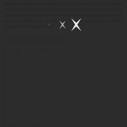
quelques encablures seulement du bord de mer et des plus belles
plages du Pays Basque. Si nous en avons listé ici dix d’entre elles,
nous laissons à chacun d’entre vous la liberté de les classer comme
bon vous semble. Les numéros attribués à ces plages ne servent
donc qu’à faciliter la lecture.
10) Plage de Port Vieux (Biarritz)