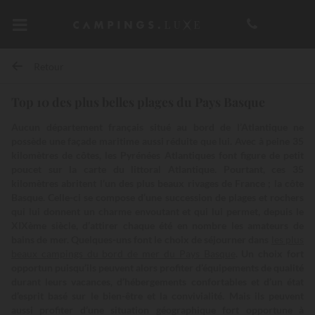
Retour
Top 10 des plus belles plages du Pays Basque
Aucun département français situé au bord de l’Atlantique ne
possède une façade maritime aussi réduite que lui. Avec à peine 35
kilomètres de côtes, les Pyrénées Atlantiques font figure de petit
poucet sur la carte du littoral Atlantique. Pourtant, ces 35
kilomètres abritent l’un des plus beaux rivages de France ; la côte
Basque. Celle-ci se compose d’une succession de plages et rochers
qui lui donnent un charme envoutant et qui lui permet, depuis le
XIXème siècle, d’attirer chaque été en nombre les amateurs de
bains de mer. Quelques-uns font le choix de séjourner dans
les plus
beaux campings du bord de mer du Pays Basque
. Un choix fort
opportun puisqu’ils peuvent alors profiter d’équipements de qualité
durant leurs vacances, d’hébergements confortables et d’un état
d’esprit basé sur le bien-être et la convivialité. Mais ils peuvent
aussi profiter d’une situation géographique fort opportune à