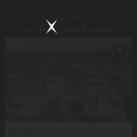
village permet de profiter de balades au bord de l’estuaire,
d’activités nautiques et d’excursions vers
Dinard
,
Cancale
ou le
lire la suite
Mont Saint Michel
. Les campings 4 et 5 étoiles de Saint Jouan des
Guérets et de ses environs accueillent les vacanciers dans un cadre
Notre sélection de campings d'exception...
haut de gamme, avec parcs aquatiques et services de qualité, pour
un séjour de rêve entre terre et mer !
Le P'tit Bois
★
★
★
★
★
Côte d'Emeraude - Saint-Jouan-des-Guérets - Ille-et-Vilaine