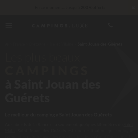
✖
En ce moment... Jusqu'à
200 € offerts
Services Privilèges…
Champagne ou soin bien-être offert
*
Imbattable ! Remise fidélité
jusqu’à 100 €
France
Bretagne
Ille-et-Vilaine
Saint-Jouan-des-Guérets
Les plus beaux
30 € de réduction
CODE : LUCKYLUXE30TT
Expire dans
CAMPINGS
à Saint Jouan des
Guérets
Le meilleur du camping à Saint Jouan des Guérets
Aux abords de la Rance et à seulement quelques kilomètres de
Saint
Malo
,
Saint Jouan des Guérets
est une destination qui conjugue
calme et proximité avec les grands sites de la côte d’Émeraude. Le