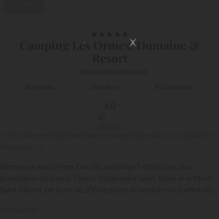
Vidéo
1/39
★
★
★
★
★
Camping Les Ormes, Domaine &
Resort
Baie du Mont Saint Michel
Bord de lac
Site nature
Parc aquatique
4,0
1647 avis
« Un cadre exceptionnel pour le camping le plus incroyable de
Bretagne… »
Bienvenue aux Ormes, l’un des campings 5 étoiles les plus
prestigieux du Grand-Ouest. Niché entre Saint-Malo et le Mont
Saint Michel, cet écrin de 200 hectares de verdure vous offre une
{{datesSelection}}
{{filtersSelection}}
expérience unique alliant nature, confort et luxe. Autrefois
Lire la suite
exploitation agricole, le site a su évoluer avec brio pour devenir