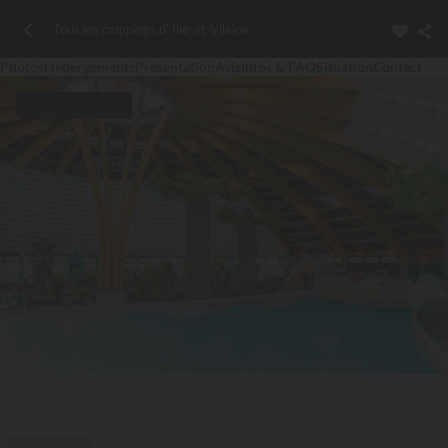
Tous les campings d' Ille-et-Vilaine
Photos
Hébergements
Présentation
Avis
Infos & FAQ
Situation
Contact