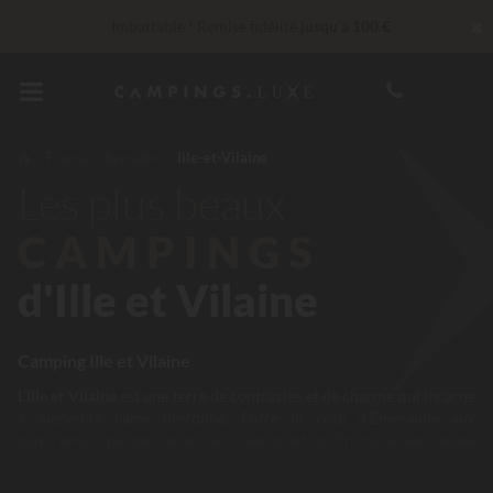
✖
Imbattable ! Remise fidélité
jusqu’à 100 €
Services Privilèges…
Champagne ou soin bien-être offert
*
En ce moment... Jusqu'à
200 € offerts
France
Bretagne
Ille-et-Vilaine
Les plus beaux
CAMPINGS
d'Ille et Vilaine
Camping Ille et Vilaine
L’Ille et Vilaine
est une terre de contrastes et de charme qui incarne
à merveille l’âme bretonne. Entre la côte d’Émeraude aux
panoramas spectaculaires, les villes d’art et d’histoire, les landes
mystérieuses et les vallées verdoyantes, ce département offre une
diversité d’ambiances propice à l’évasion. Séjourner dans un