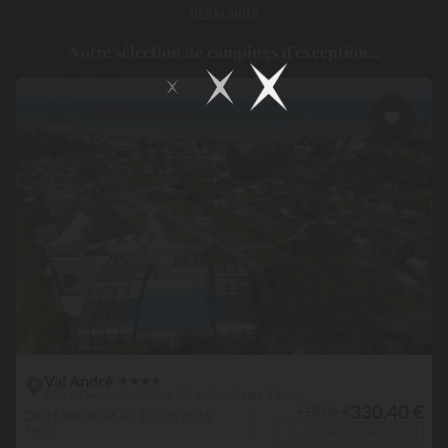
lire la suite
séjournant dans un
camping à Pléneuf Val André
, vous profiterez
d’un cadre naturel exceptionnel, tout en bénéficiant du confort
Notre sélection de campings d'exception...
haut de gamme d’établissements sélectionnés avec soin !
Val André
★
★
★
★
Côte d'Emeraude - Pléneuf-Val-André - Côtes-d'Armor
330,40 €
413,00 €
Du 15/09/2026 au 22/09/2026
7 nuits
+ 33,04 € remboursés