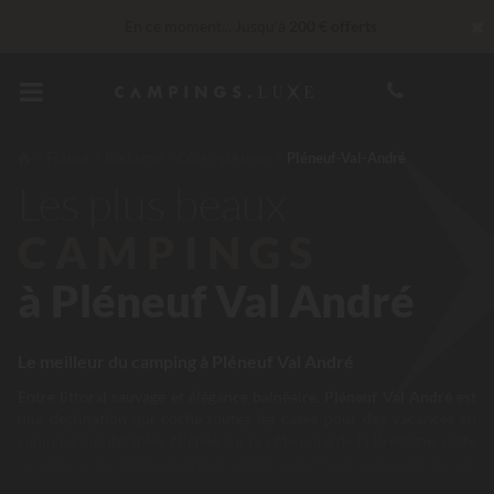
✖
En ce moment... Jusqu'à
200 € offerts
Imbattable ! Remise fidélité
jusqu’à 100 €
Services Privilèges…
Champagne ou soin bien-être offert
*
France
Bretagne
Côtes-d'Armor
Pléneuf-Val-André
Les plus beaux
CAMPINGS
à Pléneuf Val André
Le meilleur du camping à Pléneuf Val André
Entre littoral sauvage et élégance balnéaire,
Pléneuf Val André
est
une destination qui coche toutes les cases pour des vacances en
camping inoubliables. Nichée sur la côte nord de la Bretagne, cette
commune des
Côtes d’Armor
séduit autant par la beauté de ses
plages que par son atmosphère authentique et conviviale. En