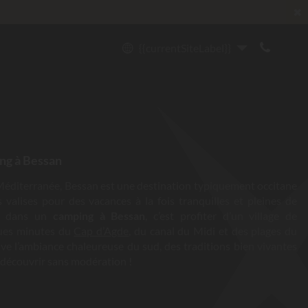
✖
{{currentSiteLabel}}
ng à Bessan
t Méditerranée, Bessan est une destination typiquement occitane
s valises pour des vacances à la fois tranquilles et pleines de
er dans un
camping à Bessan
, c’est profiter d’un village de
ques minutes du
Cap d’Agde
, du canal du Midi et des plages du
e l’ambiance chaleureuse du sud, des traditions bien vivantes
à découvrir sans modération !