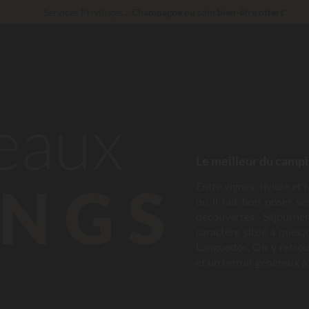
Services Privilèges…
Champagne ou soin bien-être offert
*
Imbattable ! Remise fidélité
jusqu’à 100 €
En ce moment... Jusqu'à
200 € offerts
beaux
Le meilleur du campi
NGS
Entre vignes, rivière e
où il fait bon poser se
découvertes. Séjourn
caractère situé à quel
Languedoc. On y retrouv
et un terroir généreux 