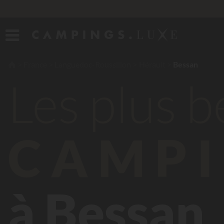
France
Languedoc-Roussillon
Hérault
Bessan
Les plus 
CAMPI
à Bessan