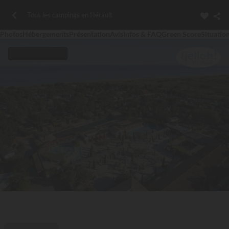
Tous les campings en Hérault
Photos
Hébergements
Présentation
Avis
Infos & FAQ
Green Score
Situatio