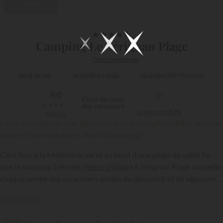
Vidéos (2)
1/49
★
★
★
★
★
Camping Le Sérignan Plage
Côte d'Améthyste
Bord de mer
Accès direct plage
Quartiers VIP / Premium
9,0
Coup de cœur
★
★
★
★
★
des campeurs
Greenscore
82%
900 avis
« Une situation au top, des prestations exceptionnelles, le must
pour se faire une autre idée du camping ! »
C’est face à la Méditerranée et au bord d’une plage de sable fin
que le camping 5 étoiles
Yelloh Village
Le Sérignan Plage accueille
chaque année des vacanciers avides de découvrir et de séjourner
dans l’un des plus beaux campings de France.
{{datesSelection}}
{{filtersSelection}}
Lire la suite