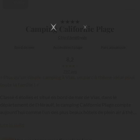
Vidéo
1/43
★
★
★
★
Camping Californie Plage
Côte d'Améthyste
Bord de mer
Accès direct plage
Parc aquatique
8,2
★
★
★
★
★
797 avis
« Plus qu'un simple camping à Vias, un parc à thème idéal pour
toute la famille ! »
Classé 4 étoiles et situé en bord de mer de Vias, dans le
département de l’Hérault, le camping Californie Plage compte
aujourd’hui comme l’un des plus beaux hôtels de plein air à thème
du pays. A deux pas du Cap d’Agde et bordé par une jolie petite
{{datesSelection}}
{{filtersSelection}}
Lire la suite
crique, cet établissement plonge en effet les vacanciers dans
l’univers pour le moins insolite des pirates des Caraïbes ! Parez à