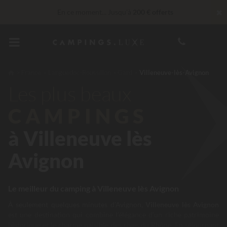
✖
En ce moment... Jusqu'à
200 € offerts
Imbattable ! Remise fidélité
jusqu’à 100 €
Services Privilèges…
Champagne ou soin bien-être offert
*
France
Languedoc-Roussillon
Gard
Villeneuve-lès-Avignon
Les plus beaux
30 € de réduction
CODE : LUCKYLUXE30UP
Expire dans
CAMPINGS
à Villeneuve lès
Avignon
Le meilleur du camping à Villeneuve lès Avignon
À seulement quelques minutes d’Avignon,
Villeneuve lès Avignon
est une destination qui combine l’élégance d’un riche patrimoine
historique et le charme paisible des rives du Rhône. En séjournant