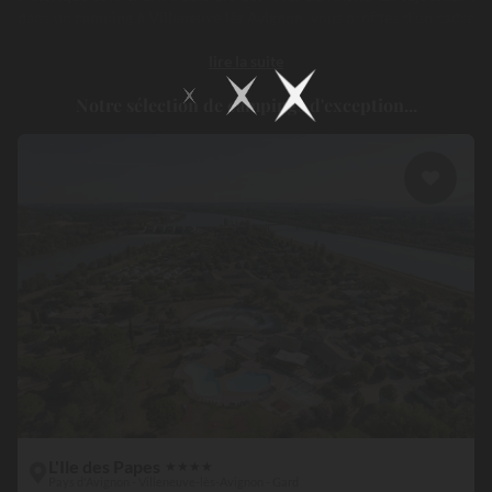
dans un
camping à Villeneuve lès Avignon
, vous profitez d’un cadre
d’exception, entre remparts médiévaux, paysages naturels classés et
lire la suite
proximité immédiate avec les grandes scènes culturelles de
Provence
...
Notre sélection de campings d'exception...
L'Ile des Papes
★
★
★
★
Pays d'Avignon - Villeneuve-lès-Avignon - Gard