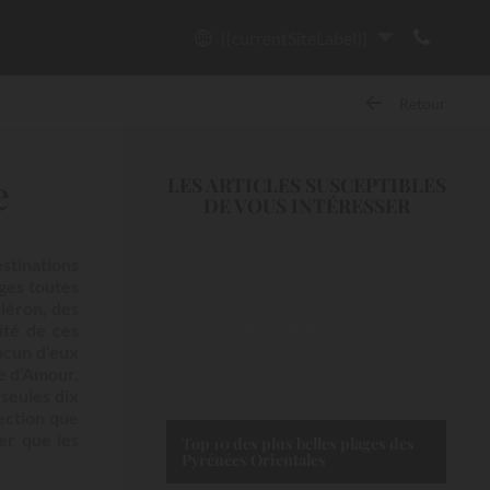
{{currentSiteLabel}}
Retour
e
LES ARTICLES SUSCEPTIBLES
DE VOUS INTÉRESSER
stinations
ges toutes
Oléron, des
ité de ces
hacun d’eux
te d’Amour,
 seules dix
ection que
er que les
Top 10 des plus belles plages des
Pyrénées Orientales