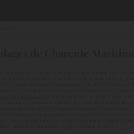
aritime
 plages de Charente Maritim
te Maritime et sa façade maritime compte comme l’une des de
ue. Du nord de La Rochelle au sud de Royan se succèdent des pla
’elles soient situées sur le continent ou sur les îles de Ré et d’
tances accueillent les touristes et estivants. C’est à proxim
s de Charente Maritime
. Qu’ils soient classés 4 ou 5 étoiles, c
vacanciers un séjour de qualité sur la côte des Fleurs et la cô
ritime. Si ce dernier est en grande partie constitué de plages,
ce top 10 des plus belles plages de Charente Maritime. Une sél
 qui, nous n’en doutons pas, prête évidemment à débat. A not
 de classement. Ils ne servent qu’à faciliter la lecture.