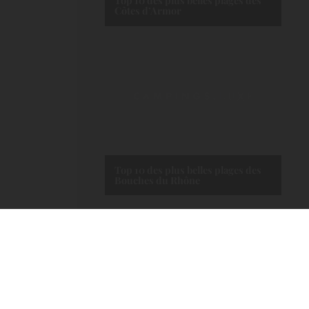
Top 10 des plus belles plages des
Côtes d’Armor
Top 10 des plus belles plages des
Bouches du Rhône
Voir tous les articles
LES PLUS BEAUX CAMPINGS
DE FRANCE