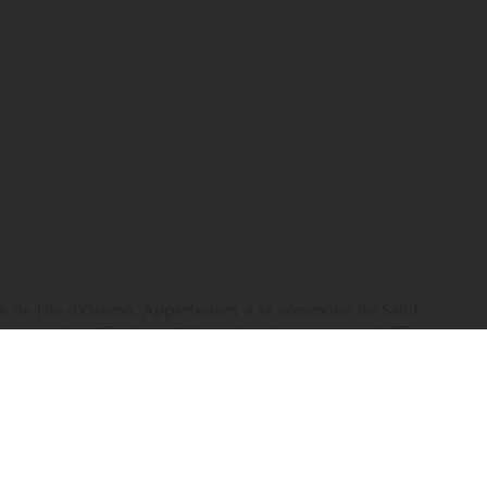
 partagée par Gabriel Acero (@gabyac13)
es de l’île d’Oléron. Appartenant à la commune de Saint
umonards est également l’une des plus sauvages de l’île.
 la forêt domaniale des Saumonards, cette plage borde
 qu’il convient de protéger en respectant les chemins
e-ci. De la plage des Saumonards, les baigneurs peuvent
Rochelle
, l’île de Ré, l’île d’Aix, mais aussi et surtout sur le
 au large de cette plage !