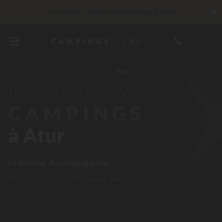
✖
Imbattable ! Remise fidélité
jusqu’à 100 €
Services Privilèges…
Champagne ou soin bien-être offert
*
En ce moment... Jusqu'à
200 € offerts
France
Aquitaine
Dordogne
Atur
Les plus beaux
30 € de réduction
CODE : LUCKYLUXE30UP
Expire dans
CAMPINGS
à Atur
Le meilleur du camping à Atur
Située aux portes de Périgueux,
Atur
est une destination de choix
pour celles et ceux qui souhaitent profiter du charme de la
Dordogne
tout en séjournant dans un environnement calme et
verdoyant. Opter pour un
camping à Atur
, c’est s’offrir une
parenthèse entre ville et campagne, avec un accès rapide aux plus