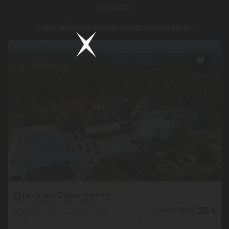
lire la suite
beaux sites du
Périgord
et un confort haut de gamme pensé pour
les vacanciers les plus exigeants !
Notre sélection de campings d'exception...
Le Grand Dague
★
★
★
★
★
Périgord Blanc - Atur - Dordogne
207,20 €
259,00 €
Du 05/09/2026 au 12/09/2026
7 nuits
+ 20,72 € remboursés