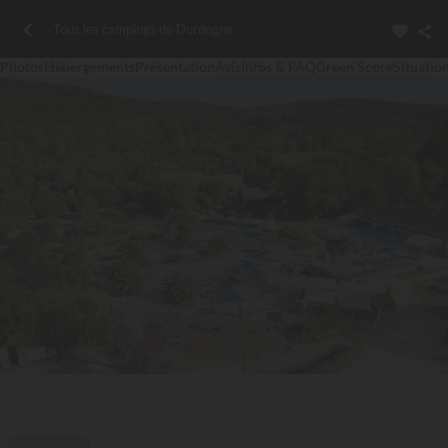
Tous les campings de Dordogne
Photos
Hébergements
Présentation
Avis
Infos & FAQ
Green Score
Situatio