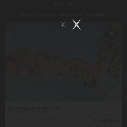
lire la suite
vibrer au rythme du soleil, de la mer et de l’art de vivre azuréen...
Notre sélection de campings d'exception...
Club Les Palmiers
★
★
★
★
Côte d'Azur - Hyères - Var
🛈 Prix Campings.Luxe
349,45 €
Du 19/09/2026 au 26/09/2026
553,00 €
7 nuits
+ 35,95 € remboursés