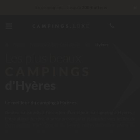
✖
En ce moment... Jusqu'à
200 € offerts
Imbattable ! Remise fidélité
jusqu’à 100 €
Services Privilèges…
Champagne ou soin bien-être offert
*
France
Provence-Alpes-Côte d'Azur
Var
Hyères
Les plus beaux
CAMPINGS
d'Hyères
Le meilleur du camping à Hyères
Goutez au paradis à l'occasion d'un séjour au camping à Hyères !
Entre plages de rêve, charme provençal et escapades vers les
îles de
Porquerolles
, Port Cros et du Levant, cette destination phare du
Var vous promet des vacances intenses et relaxantes ! Notre
sélection de campings 4 et 5 étoiles installés à Hyères va vous faire