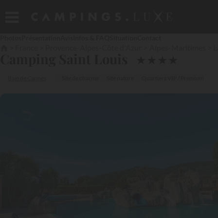
Photos
Présentation
Avis
Infos & FAQ
Situation
Contact
France
Provence-Alpes-Côte d'Azur
Alpes-Maritimes
L
Camping Saint Louis
★
★
★
★
Baie de Cannes
Site de charme
Site nature
Quartiers VIP / Premium