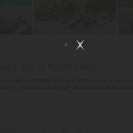
tagne dans les Alpes Maritimes »
es des plages de la Méditerranée sur le territoire de la commune de
ssement membre de la chaîne
Homair
compte comme l’un des plus be
ng de luxe près de Cannes