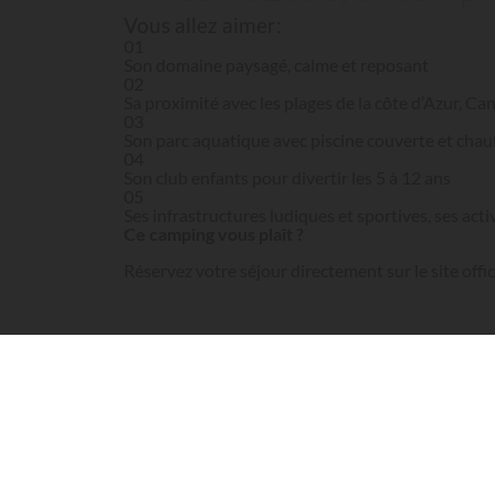
Vous allez aimer:
01
Son domaine paysagé, calme et reposant
02
Sa proximité avec les plages de la côte d’Azur, C
03
Son parc aquatique avec piscine couverte et chau
04
Son club enfants pour divertir les 5 à 12 ans
05
Ses infrastructures ludiques et sportives, ses acti
Ce camping vous plaît ?
Réservez votre séjour directement sur le site offic
Voir le site officiel
C’est sur les hauteurs de Cannes, à cinq kilomètr