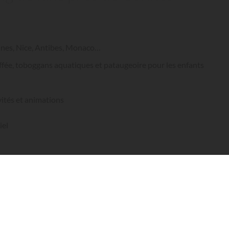
annes, Nice, Antibes, Monaco…
ffée, toboggans aquatiques et pataugeoire pour les enfants
vités et animations
iel
es des plages de la Méditerranée sur le territoire de la commune de