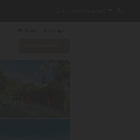
{{currentSiteLabel}}
Ajouter
Partager
Voir le site officiel
Copier le lien
Email
WhatsApp
Messenger
Facebook