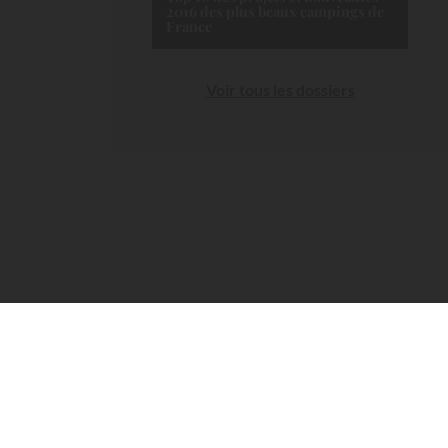
2016 des plus beaux campings de
France
Voir tous les dossiers