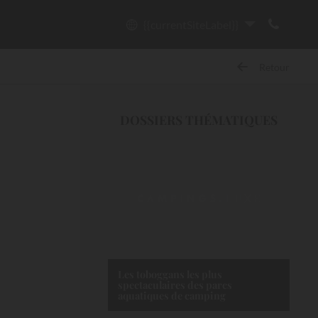
{{currentSiteLabel}}
Retour
DOSSIERS THÉMATIQUES
Les toboggans les plus
spectaculaires des parcs
aquatiques de camping