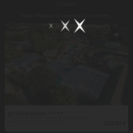
lire la suite
parenthèse bretonne entre nature préservée, traditions locales et
moments de détente en bord de mer.
Notre sélection de campings d'exception...
L'Océan Breton
★
★
★
★
★
Côte de Cornouaille - Plobannalec-Lesconil - Finistère
Du 06/09/2026 au 13/09/2026
332,00 €
7 nuits