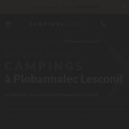
✖
En ce moment... Jusqu'à
200 € offerts
Imbattable ! Remise fidélité
jusqu’à 100 €
Services Privilèges…
Champagne ou soin bien-être offert
*
France
Bretagne
Finistère
Plobannalec-Lesconil
Les plus beaux
CAMPINGS
à Plobannalec Lesconil
Le meilleur du camping à Plobannalec Lesconil
Envie de respirer l’air iodé de la Bretagne tout en profitant du
confort d’un hébergement haut de gamme ? Direction
Plobannalec
Lesconil
, une charmante commune du
Finistère Sud
, nichée entre
plages sauvages, sentiers côtiers et patrimoine maritime. Séjourner
dans un
camping à Plobannalec Lesconil
, c’est s’offrir une