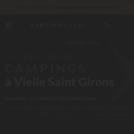
✖
Services Privilèges…
Champagne ou soin bien-être offert
*
Imbattable ! Remise fidélité
jusqu’à 100 €
30 € de réduction
CODE : LUCKYLUXE30UP
Expire dans
France
Aquitaine
Landes
Vielle-Saint-Girons
Les plus beaux
En ce moment... Jusqu'à
200 € offerts
CAMPINGS
à Vielle Saint Girons
Le meilleur du camping à Vielle Saint Girons
Au cœur de la forêt landaise et à deux pas de l’océan, Vielle Saint
Girons incarne parfaitement l’esprit nature et sauvage des
Landes
.
Entre plages infinies, lacs paisibles et pistes cyclables ombragées,
cette commune est un petit coin de paradis pour les vacanciers en
quête de déconnexion et de moments simples. Séjourner dans un