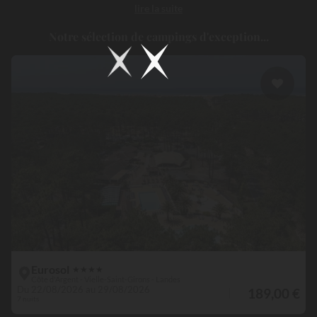
lire la suite
camping à Vielle Saint Girons
, c’est l’assurance de vivre des
vacances à la fois actives et relax, dans un cadre 100 % naturel !
Notre sélection de campings d'exception...
Eurosol
★
★
★
★
Côte d'Argent - Vielle-Saint-Girons - Landes
Du 22/08/2026 au 29/08/2026
189,00 €
7 nuits