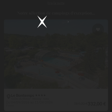
lire la suite
au cœur de l’
Isère
. Choisir un
camping à Vernioz
, c’est s’offrir le
luxe de la simplicité, dans un environnement naturel préservé, tout
Notre sélection de campings d'exception...
en profitant d’un
mobil home tout confort
, d’un
parc aquatique
pour se détendre, et d’animations pensées pour petits et grands !
Le Bontemps
★
★
★
★
Vallée du Rhône - Vernioz - Isère
Du 04/09/2026 au 11/09/2026
332,00 €
384,00 €
7 nuits