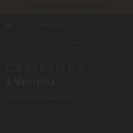
✖
Imbattable ! Remise fidélité
jusqu’à 100 €
30 € de réduction
CODE : LUCKYLUXE30UP
Expire dans
En ce moment... Jusqu'à
200 € offerts
France
Rhône-Alpes
Isère
Vernioz
Les plus beaux
Services Privilèges…
Champagne ou soin bien-être offert
*
CAMPINGS
à Vernioz
Le meilleur du camping à Vernioz
Située dans la vallée du Rhône,
Vernioz
est une destination paisible
et verdoyante qui séduit les vacanciers en quête de tranquillité, de
nature et d’expériences authentiques. À seulement quelques
kilomètres de Vienne et non loin de Lyon, cette commune offre un
cadre parfait pour un séjour ressourçant en famille ou entre amis,