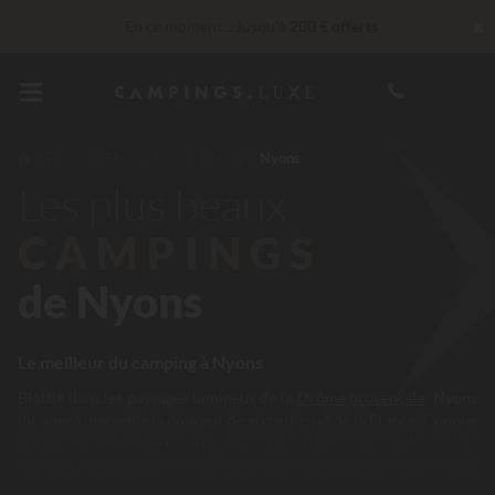
✖
En ce moment... Jusqu'à
200 € offerts
Services Privilèges…
Champagne ou soin bien-être offert
*
Imbattable ! Remise fidélité
jusqu’à 100 €
France
Rhône-Alpes
Drôme
Nyons
Les plus beaux
CAMPINGS
de Nyons
Le meilleur du camping à Nyons
Blottie dans les paysages lumineux de la
Drôme provençale
,
Nyons
incarne à merveille la douceur de vivre du sud de la France. Connue
pour ses oliveraies centenaires, son microclimat exceptionnel et
ses marchés aux accents méditerranéens, cette petite ville pleine de
charme offre un cadre idéal pour des vacances en plein air. Choisir