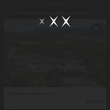
lire la suite
un
camping à Nyons
, c’est faire le pari de l’authenticité, de la nature
et de l’art de vivre provençal, dans un environnement à la fois
Notre sélection de campings d'exception...
apaisant et riche en découvertes...
Les Bois du Chatelas
★
★
★
★
★
Drôme Provençale - Bourdeaux - Drôme
Du 29/08/2026 au 05/09/2026
293,00 €
7 nuits