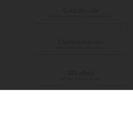
Crack the code
30 € de réduction supplémentaire*
Champagne ou soin
offert pendant votre séjour
10% offerts
en bon d'achat séjour
Jusqu'à 100€
de remise fidélité