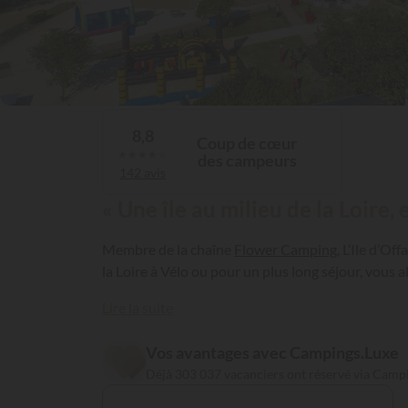
8,8
Coup de cœur
★
★
★
★
★
des campeurs
142 avis
« Une île au milieu de la Loir
Membre de la chaîne
Flower Camping
, L’Ile d’O
la Loire à Vélo ou pour un plus long séjour, vous 
Lire la suite
Vos avantages avec Campings.Luxe
Déjà 303 037 vacanciers ont réservé via Camp