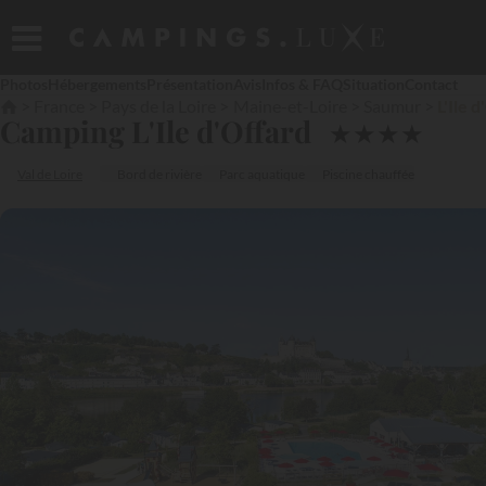
Photos
Hébergements
Présentation
Avis
Infos & FAQ
Situation
Contact
France
Pays de la Loire
Maine-et-Loire
Saumur
L'Ile 
Camping L'Ile d'Offard
★
★
★
★
Val de Loire
Bord de rivière
Parc aquatique
Piscine chauffée