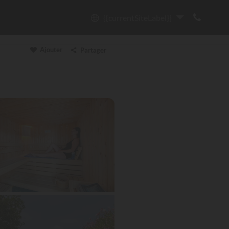
{{currentSiteLabel}}
Ajouter
Partager
Copier le lien
Email
WhatsApp
Messenger
Facebook