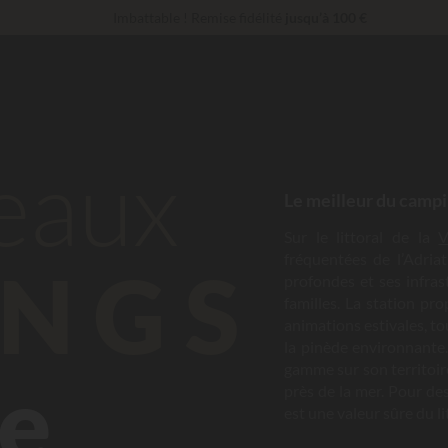
Imbattable ! Remise fidélité
jusqu’à 100 €
Services Privilèges…
Champagne ou soin bien-être offert
*
30 € de réduction
CODE : LUCKYLUXE30UP
Expire dans
En ce moment... Jusqu'à
200 € offerts
beaux
Le meilleur du campi
Sur le littoral de la
V
fréquentées de l’Adria
NGS
profondes et ses infras
familles. La station pr
animations estivales, t
la pinède environnante
gamme sur son territoir
ne
près de la mer. Pour des
est une valeur sûre du li