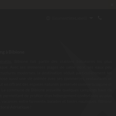
✖
{{currentSiteLabel}}
ng à Bibione
énétie
, Bibione fait partie des stations balnéaires les plus
tique. Avec ses immenses plages de sable doré, ses eaux peu
tructures modernes, la destination séduit particulièrement les
opose aussi une vie animée avec ses commerces, restaurants et
out en offrant des espaces naturels préservés comme la lagune et
. La commune de Bibione accueille quelques campings haut de
e, permettant de profiter d’un hébergement confortable au plus
 vacances entre farniente, balades et loisirs nautiques, Bibione
ttoral Adriatique !