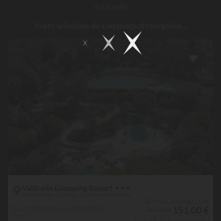
lire la suite
camping haut de gamme. En séjournant dans l’un des
établissements haut de gamme de cette commune ou de ses
Notre sélection de campings d'exception...
environs, vous découvrirez une Toscane plus intime, entre
authenticité, élégance et douceur de vivre...
Vallicella Glamping Resort
★
★
★
La Maremme - Scarlino - Province de Grosseto
🛈 Prix Campings.Luxe
151,00 €
Du 21/09/2026 au 28/09/2026
161,00 €
7 nuits
+ 16,10 € remboursés