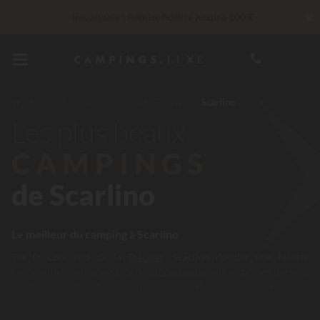
✖
Imbattable ! Remise fidélité
jusqu’à 100 €
En ce moment... Jusqu'à
200 € offerts
30 € de réduction
CODE : LUCKYLUXE30UP
Expire dans
Italie
Toscane
Province de Grosseto
Scarlino
Les plus beaux
Services Privilèges…
Champagne ou soin bien-être offert
*
CAMPINGS
de Scarlino
Le meilleur du camping à Scarlino
Sur la côte sud de la
Toscane
,
Scarlino
dévoile une facette
confidentielle et séduisante de
la Maremme
, entre collines boisées,
plages sauvages et patrimoine médiéval. Cette destination au
charme discret est parfaite pour celles et ceux qui souhaitent
profiter d’un cadre naturel préservé tout en séjournant dans un