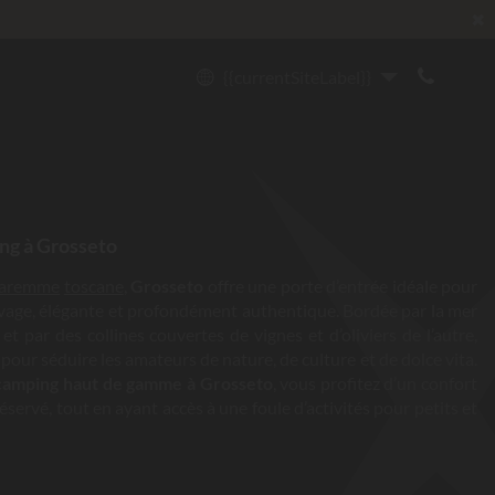
✖
{{currentSiteLabel}}
ng à Grosseto
Maremme
toscane
,
Grosseto
offre une porte d’entrée idéale pour
uvage, élégante et profondément authentique. Bordée par la mer
t par des collines couvertes de vignes et d’oliviers de l’autre,
 pour séduire les amateurs de nature, de culture et de dolce vita.
camping haut de gamme à Grosseto
, vous profitez d’un confort
servé, tout en ayant accès à une foule d’activités pour petits et