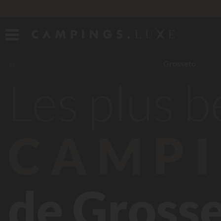
Italie
Toscane
Province de Grosseto
Grosseto
Les plus 
CAMPI
de Gross