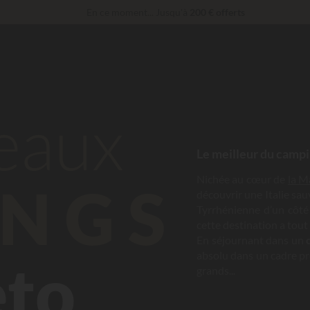
En ce moment... Jusqu'à
200 € offerts
Imbattable ! Remise fidélité
jusqu’à 100 €
Services Privilèges…
Champagne ou soin bien-être offert
*
30 € de réduction
CODE : LUCKYLUXE30UP
Expire dans
beaux
Le meilleur du campi
Nichée au cœur de
la 
NGS
découvrir une Italie sa
Tyrrhénienne d’un côté e
cette destination a tout
En séjournant dans un
absolu dans un cadre pré
eto
grands...