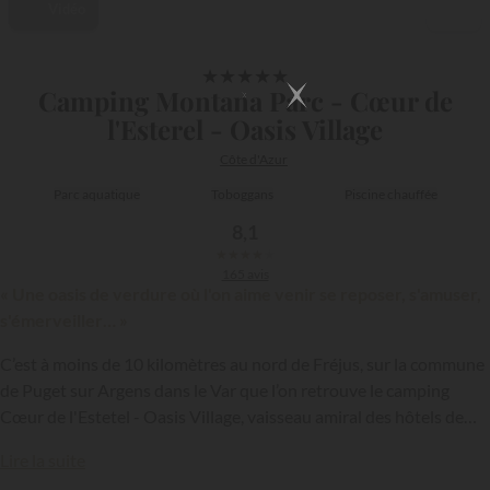
Vidéo
1/20
★
★
★
★
★
Camping Montana Parc - Cœur de
l'Esterel - Oasis Village
Côte d'Azur
Parc aquatique
Toboggans
Piscine chauffée
8,1
★
★
★
★
★
165 avis
« Une oasis de verdure où l'on aime venir se reposer, s'amuser,
s'émerveiller… »
C’est à moins de 10 kilomètres au nord de Fréjus, sur la commune
de Puget sur Argens dans le Var que l’on retrouve le camping
Cœur de l'Estetel - Oasis Village, vaisseau amiral des hôtels de
{{datesSelection}}
{{filtersSelection}}
plein air du groupe Montana Parc. Classé 5 étoiles, cet
Lire la suite
établissement compte comme l’un des mieux équipés du