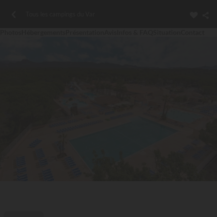
Tous les campings du Var
Photos
Hébergements
Présentation
Avis
Infos & FAQ
Situation
Contact