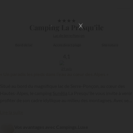
1/28
★
★
★
★
Camping La Presqu'île
Lac de Serre Ponçon
Bord de lac
Accès direct plage
Site nature
4,1
29 avis
« Un paradis les pieds dans l’eau au cœur des Alpes »
Situé au bord du magnifique lac de Serre-Ponçon, au cœur des
Hautes-Alpes, le camping
Sunêlia
La Presqu'île vous invite à venir
profiter de son cadre idyllique au milieu des montagnes. Avec ses
hébergements modernes et confortables, son espace aquatique
Lire la suite
et ses nombreuses activités, c’est une destination idéale pour des
{{datesSelection}}
{{filtersSelection}}
vacances en famille ou entre amis dans les Alpes.
Vos avantages avec Campings.Luxe