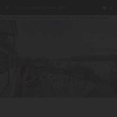
Tous les campings de Hautes-Alpes
Photos
Hébergements
Présentation
Avis
Infos & FAQ
Situation
Contact