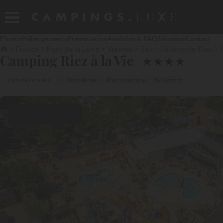
Photos
Hébergements
Présentation
Avis
Infos & FAQ
Situation
Contact
France
Pays de la Loire
Vendée
Saint-Hilaire-de-Riez
Camping Riez à la Vie
★
★
★
★
Côte de Lumière
Bord de mer
Parc aquatique
Toboggans