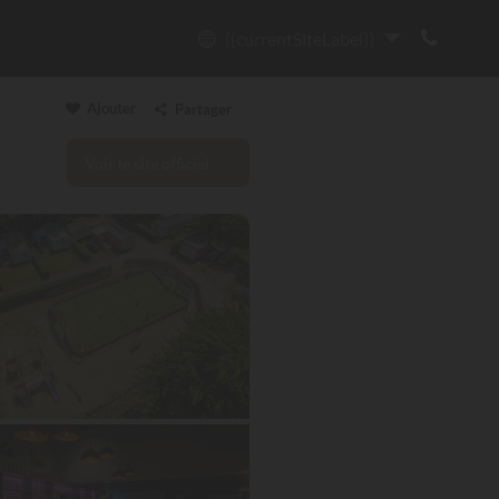
{{currentSiteLabel}}
Ajouter
Partager
Voir le site officiel
Copier le lien
Email
WhatsApp
Messenger
Facebook