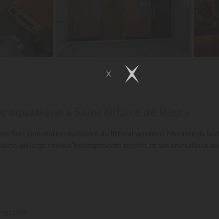
c aquatique à Saint Hilaire de Riez »
e-de-Riez, une station balnéaire du littoral vendéen. Membre de la 
alité, un large choix d’hébergements locatifs et des animations a
ings.Luxe