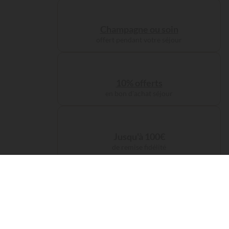
Champagne ou soin
offert pendant votre séjour
10% offerts
en bon d'achat séjour
Jusqu'à 100€
de remise fidélité
Frais de service
offerts sur votre réservation