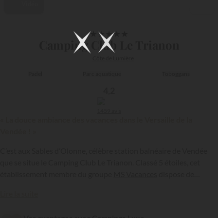
Vidéo
1/29
★
★
★
★
★
Camping Club Le Trianon
Côte de Lumière
Padel
Parc aquatique
Toboggans
4,2
1459 avis
« La douce ambiance des vacances dans le Versaille de la
Vendée ! »
C’est aux Sables d’Olonne, célèbre station balnéaire de Vendée
que se situe le Camping Club Le Trianon. Classé 5 étoiles, cet
établissement membre du groupe
MS Vacances
dispose de
nombreuses infrastructures et équipements à même de séduire
{{datesSelection}}
{{filtersSelection}}
Lire la suite
les vacanciers à la recherche d’une villégiature de plein air sur la
côte de Lumière.
Vos avantages avec Campings.Luxe