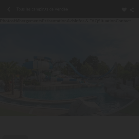
Tous les campings de Vendée
Photos
Hébergements
Présentation
Avis
Infos & FAQ
Situation
Contact