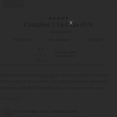
Vidéo
1/16
★
★
★
★
★
Camping L'Océano d'Or
Côte de Lumière
Bord de mer
Parc aquatique
Toboggans
8,7
Coup de cœur
★
★
★
★
★
des campeurs
1425 avis
« Une adresse incontournable le long du littoral vendéen »
Membre de la chaîne
Chadotel
, le camping 5 étoiles L’Océano
d’Or se situe à Jard sur Mer, une station balnéaire vendéenne
proche des Sables d’Olonne et de La Tranche sur Mer. A un
kilomètre de la plage la plus proche, cet établissement s’étend sur
Lire la suite
une superficie de 8 hectares. Il dispose d’un grand parc aquatique
{{datesSelection}}
{{filtersSelection}}
chauffé avec piscine couverte et toboggans, de même que de
Vos avantages avec Campings.Luxe
nombreuses autres infrastructures de loisirs…
Déjà 303 252 vacanciers ont réservé via Campings.Luxe