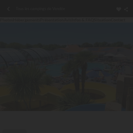
Tous les campings de Vendée
Photos
Hébergements
Présentation
Avis
Infos & FAQ
Situation
Contact