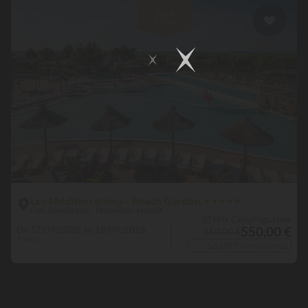
Spa &
Balnéo
Les Méditerranées - Beach Garden
★
★
★
★
★
Côte d'Améthyste - Marseillan - Hérault
🛈 Prix Campings.Luxe
550,00 €
Du 12/09/2026 au 19/09/2026
560,00 €
7 nuits
+ 56,00 € remboursés