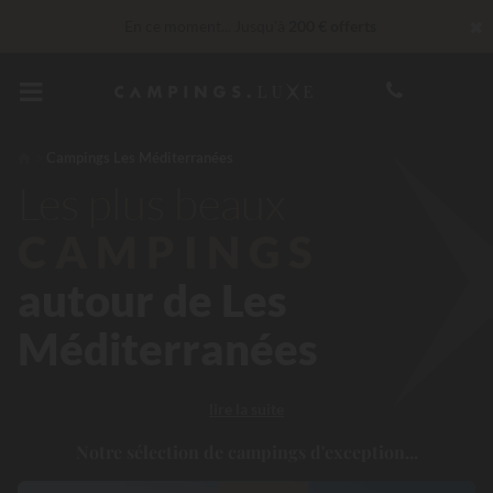
✖
En ce moment... Jusqu'à
200 € offerts
Imbattable ! Remise fidélité
jusqu’à 100 €
Services Privilèges…
Champagne ou soin bien-être offert
*
Campings Les Méditerranées
Les plus beaux
30 € de réduction
CODE : LUCKYLUXE30TT
Expire dans
CAMPINGS
autour de Les
Méditerranées
lire la suite
Notre sélection de campings d'exception...