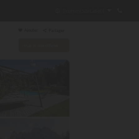
{{currentSiteLabel}}
Ajouter
Partager
Voir le site officiel
Copier le lien
Email
WhatsApp
Messenger
Facebook