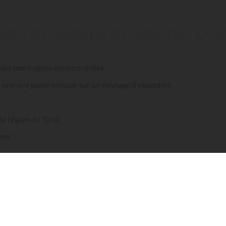
ature en camping au cœur des Dol
c ses montagnes environnantes
t une vue panoramique sur un paysage d'exception
la région du Tyrol
iver
iel