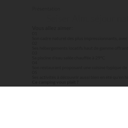
Présentation
Seiser Alm, séjour n
Vous allez aimer:
01
Son cadre naturel des plus impressionnants, ave
02
Ses hébergements locatifs haut de gamme offran
03
Sa piscine d'eau salée chauffée à 29°C
04
Son restaurant proposant une cuisine typique de 
05
Ses activités à découvrir aussi bien en été qu'en h
Ce camping vous plaît ?
Réservez votre séjour directement sur le site offic