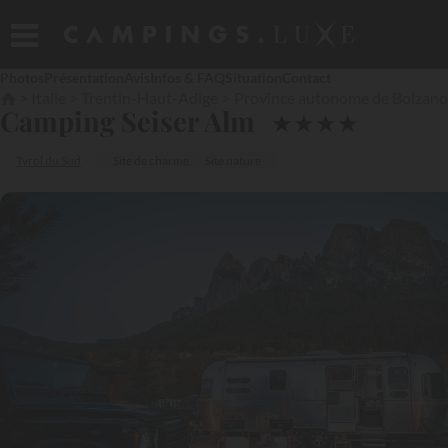
Photos
Présentation
Avis
Infos & FAQ
Situation
Contact
Italie
Trentin-Haut-Adige
Province autonome de Bolzano
Camping Seiser Alm
★
★
★
★
Tyrol du Sud
Site de charme
Site nature