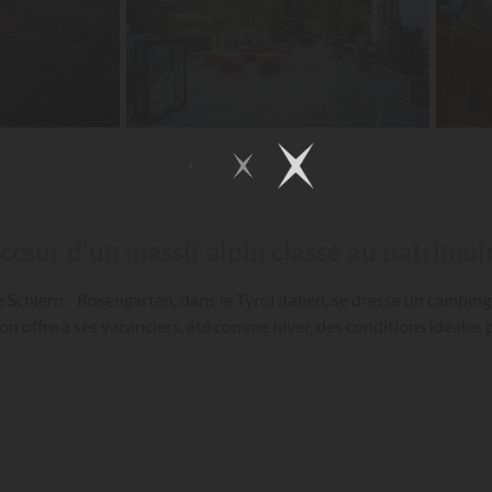
u cœur d'un massif alpin classé au patrim
 Schlern - Rosengarten, dans le Tyrol italien, se dresse un camping 
gion offre à ses vacanciers, été comme hiver, des conditions idéale