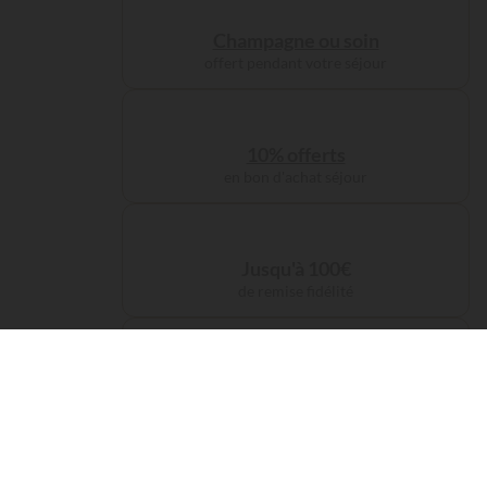
Champagne ou soin
offert pendant votre séjour
10% offerts
en bon d'achat séjour
Jusqu'à 100€
de remise fidélité
Frais de service
offerts sur votre réservation