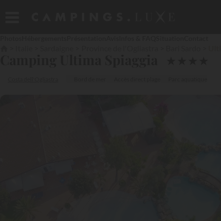
Photos
Hébergements
Présentation
Avis
Infos & FAQ
Situation
Contact
Italie
Sardaigne
Province de l'Ogliastra
Bari Sardo
Ult
Camping Ultima Spiaggia
★
★
★
★
Costa dell'Ogliastra
Bord de mer
Accès direct plage
Parc aquatique