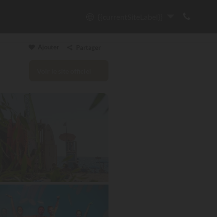
{{currentSiteLabel}}
Ajouter
Partager
Voir le site officiel
Copier le lien
Email
WhatsApp
Messenger
Facebook