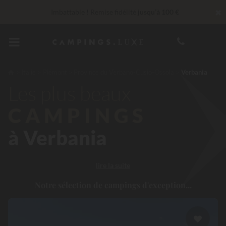
✖
Imbattable ! Remise fidélité
jusqu’à 100 €
Services Privilèges…
Champagne ou soin bien-être offert
*
En ce moment... Jusqu'à
200 € offerts
Italie
Piémont
Province du Verbano-Cusio-Ossola
Verbania
Les plus beaux
CAMPINGS
à Verbania
lire la suite
Notre sélection de campings d'exception...