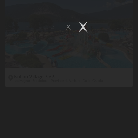
Isolino Village
★
★
★
Lac Majeur - Fondotoce - Province du Verbano-Cusio-Ossola