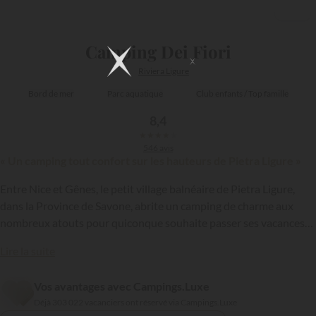
1/14
Camping Dei Fiori
Riviera Ligure
Bord de mer
Parc aquatique
Club enfants / Top famille
8,4
★
★
★
★
★
546 avis
« Un camping tout confort sur les hauteurs de Pietra Ligure »
Entre Nice et Gênes, le petit village balnéaire de Pietra Ligure,
dans la Province de Savone, abrite un camping de charme aux
nombreux atouts pour quiconque souhaite passer ses vacances
sur la Riviera Ligure. Aménagé en terrasses, cet établissement
Lire la suite
domine la Méditerranée et permet à ses résidents de se rendre à
pied rapidement sur la plage, située à 600 mètres de là…
{{datesSelection}}
{{filtersSelection}}
Vos avantages avec Campings.Luxe
Déjà 303 022 vacanciers ont réservé via Campings.Luxe