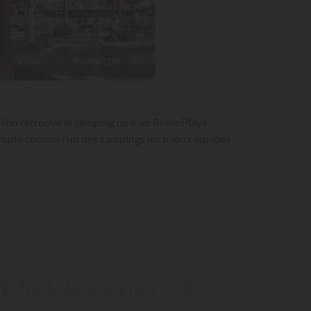
Vidéo
Photos (18)
e l’on retrouve le camping de luxe BravoPlaya
compte comme l’un des campings les mieux équipés
k 5 étoiles au nord de