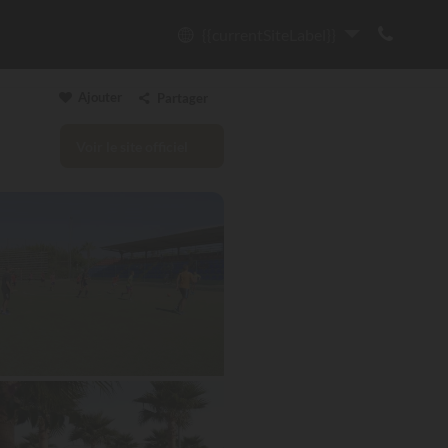
{{currentSiteLabel}}
Ajouter
Partager
Voir le site officiel
Copier le lien
Email
WhatsApp
Messenger
Facebook