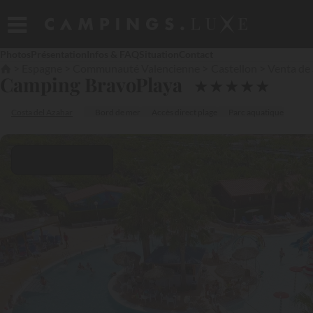
Photos
Présentation
Infos & FAQ
Situation
Contact
Espagne
Communauté Valencienne
Castellon
Venta de
Camping BravoPlaya
★
★
★
★
★
Costa del Azahar
Bord de mer
Accès direct plage
Parc aquatique