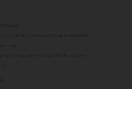
hématiques
x » où se déroule les spectacles et animations
 services
ux autres équipements sportifs et ludiques
nuit
iel