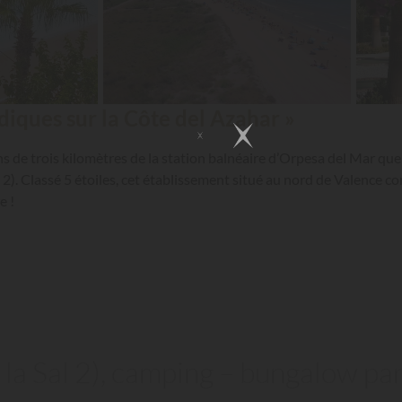
udiques sur la Côte del Azahar »
ins de trois kilomètres de la station balnéaire d’Orpesa del Mar qu
2). Classé 5 étoiles, cet établissement situé au nord de Valence 
e !
la Sal 2), camping – bungalow par