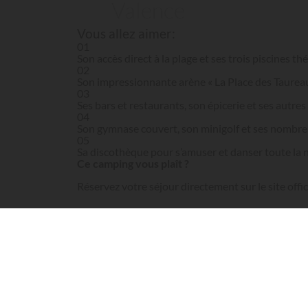
Valence
Vous allez aimer:
01
Son accès direct à la plage et ses trois piscines t
02
Son impressionnante arène « La Place des Taureau
03
Ses bars et restaurants, son épicerie et ses autres
04
Son gymnase couvert, son minigolf et ses nombre
05
Sa discothèque pour s’amuser et danser toute la 
Ce camping vous plaît ?
Réservez votre séjour directement sur le site offic
Voir le site officiel