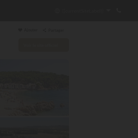
{{currentSiteLabel}}
Ajouter
Partager
Voir le site officiel
Copier le lien
Email
WhatsApp
Messenger
Facebook