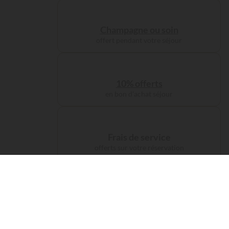
Champagne ou soin
offert pendant votre séjour
10% offerts
en bon d'achat séjour
Frais de service
offerts sur votre réservation
Compensation carbone
de votre trajet offerte