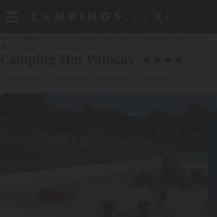
Photos
Hébergements
Présentation
Avis
Infos & FAQ
Situation
Contact
Espagne
Catalogne
Province de Gérone
Pals
Mas Pat
Camping Mas Patoxas
★
★
★
★
Costa Brava
Bord de mer
Parc aquatique
Toboggans