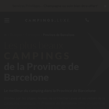
✖
Services Privilèges…
Champagne ou soin bien-être offert
*
Imbattable ! Remise fidélité
jusqu’à 100 €
30 € de réduction
CODE : LUCKYLUXE30UP
Expire dans
Espagne
Catalogne
Province de Barcelone
Les plus beaux
En ce moment... Jusqu'à
200 € offerts
CAMPINGS
de la Province de
Barcelone
Le meilleur du camping dans la Province de Barcelone
Bordée par les plages dorées de la Méditerranée et les reliefs de la
Catalogne intérieure
, la
Province de Barcelone
offre un cadre de
vacances aussi riche que contrasté. Ici, l’animation des stations