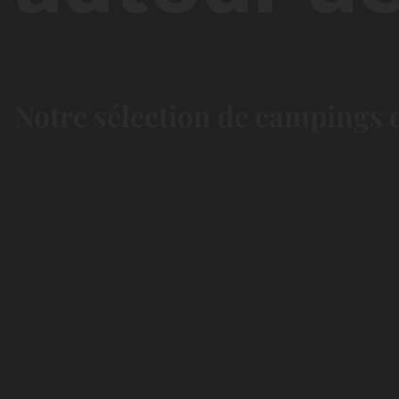
Notre sélection de campings d